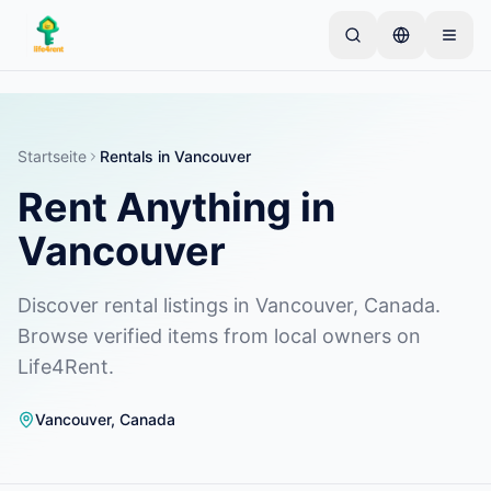
Skip to main content
Starten Sie mit einem einfachen Inserat
—
Die
meisten Eigentümer beginnen mit nur einem Artikel.
Inserate werden nach einer Basisprüfung aktiviert.
Startseite
Rentals in Vancouver
Rent Anything in
Erstellen Sie Ihr erstes Inserat
Nur verifizierte Inserate
Vancouver
Discover rental listings in Vancouver, Canada.
Browse verified items from local owners on
Life4Rent.
Vancouver
,
Canada