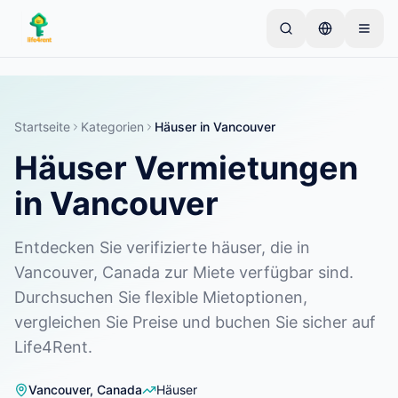
Skip to main content
Starten Sie mit einem einfachen Inserat
—
Die
meisten Eigentümer beginnen mit nur einem Artikel.
Inserate werden nach einer Basisprüfung aktiviert.
Startseite
Kategorien
Häuser
in
Vancouver
Häuser Vermietungen
Erstellen Sie Ihr erstes Inserat
Nur verifizierte Inserate
in Vancouver
Entdecken Sie verifizierte häuser, die in
Vancouver, Canada zur Miete verfügbar sind.
Durchsuchen Sie flexible Mietoptionen,
vergleichen Sie Preise und buchen Sie sicher auf
Life4Rent.
Vancouver
,
Canada
Häuser