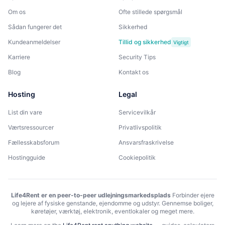
Om os
Ofte stillede spørgsmål
Sådan fungerer det
Sikkerhed
Kundeanmeldelser
Tillid og sikkerhed
Vigtigt
Karriere
Security Tips
Blog
Kontakt os
Hosting
Legal
List din vare
Servicevilkår
Værtsressourcer
Privatlivspolitik
Fællesskabsforum
Ansvarsfraskrivelse
Hostingguide
Cookiepolitik
Life4Rent er en peer-to-peer udlejningsmarkedsplads
Forbinder ejere
og lejere af fysiske genstande, ejendomme og udstyr. Gennemse boliger,
køretøjer, værktøj, elektronik, eventlokaler og meget mere.