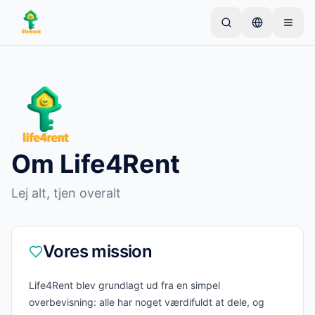
Skip to main content
Start med én simpel annonce
—
De fleste ejere
starter med kun én genstand. Annoncer går live
efter grundlæggende kontrol.
Opret din første annonce
Kun verificerede annoncer
Om Life4Rent
Lej alt, tjen overalt
Vores mission
Life4Rent blev grundlagt ud fra en simpel
overbevisning: alle har noget værdifuldt at dele, og