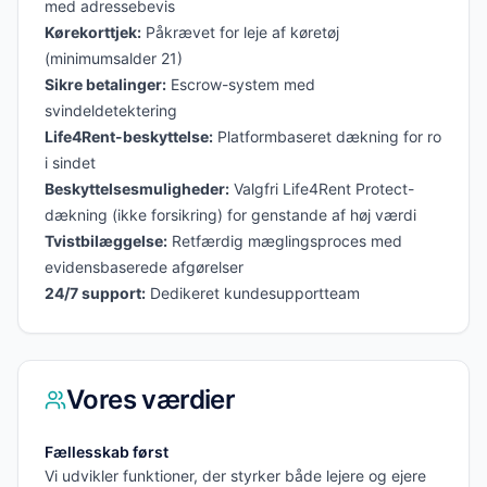
med adressebevis
Kørekorttjek:
Påkrævet for leje af køretøj
(minimumsalder 21)
Sikre betalinger:
Escrow-system med
svindeldetektering
Life4Rent-beskyttelse:
Platformbaseret dækning for ro
i sindet
Beskyttelsesmuligheder:
Valgfri Life4Rent Protect-
dækning (ikke forsikring) for genstande af høj værdi
Tvistbilæggelse:
Retfærdig mæglingsproces med
evidensbaserede afgørelser
24/7 support:
Dedikeret kundesupportteam
Vores værdier
Fællesskab først
Vi udvikler funktioner, der styrker både lejere og ejere