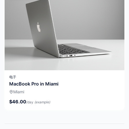
电子
MacBook Pro in Miami
Miami
$46.00
/day
(example)