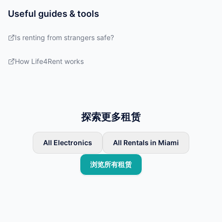
Useful guides & tools
Is renting from strangers safe?
How Life4Rent works
探索更多租赁
All Electronics
All Rentals in Miami
浏览所有租赁