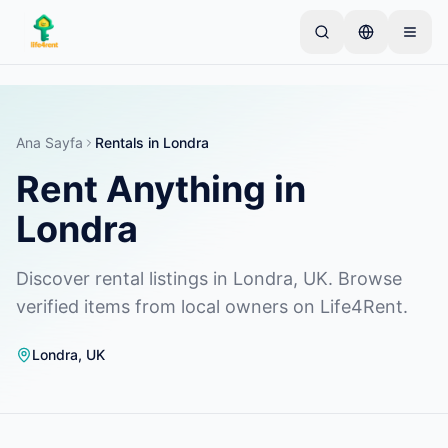
Skip to main content
Basit bir ilan ile başlayın
—
Çoğu mal sahibi tek bir
ürünle başlar. İlanlar temel kontrollerden sonra
yayına alınır.
Ana Sayfa
Rentals in Londra
Rent Anything in
İlk ilanınızı oluşturun
Yalnızca doğrulanmış ilanlar
Londra
Discover rental listings in Londra, UK. Browse
verified items from local owners on Life4Rent.
Londra
,
UK