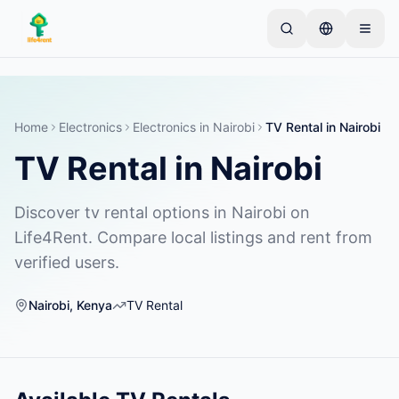
Skip to main content
Начните с простого объявления
—
Большинство
владельцев начинают с одного предмета.
Объявления публикуются после базовой
Home
Electronics
Electronics
in
Nairobi
TV Rental
in
Nairobi
проверки.
TV Rental
in
Nairobi
Только проверенные
Создайте своё первое объявление
объявления
Discover tv rental options in Nairobi on
Life4Rent. Compare local listings and rent from
verified users.
Nairobi
,
Kenya
TV Rental