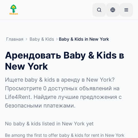
Skip to main content
Начните с простого объявления
—
Большинство
владельцев начинают с одного предмета.
Главная
Baby & Kids
Baby & Kids
in
New York
Объявления публикуются после базовой
проверки.
Арендовать Baby & Kids в
Только проверенные
Создайте своё первое объявление
New York
объявления
Ищете baby & kids в аренду в New York?
Просмотрите 0 доступных объявлений на
Life4Rent. Найдите лучшие предложения с
безопасными платежами.
No baby & kids listed in New York yet
Be among the first to offer baby & kids for rent in New York