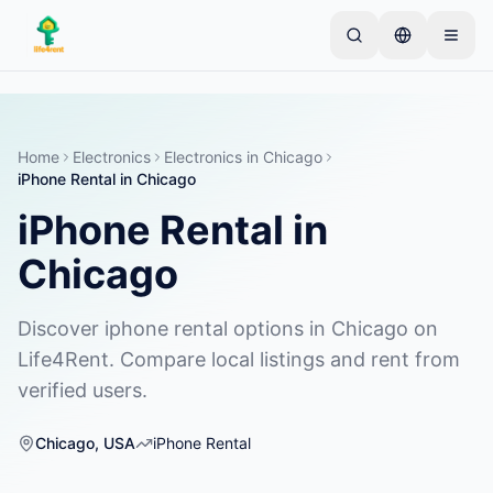
Skip to main content
Начните с простого объявления
—
Большинство
владельцев начинают с одного предмета.
Объявления публикуются после базовой
Home
Electronics
Electronics
in
Chicago
проверки.
iPhone Rental
in
Chicago
Только проверенные
iPhone Rental
in
Создайте своё первое объявление
объявления
Chicago
Discover iphone rental options in Chicago on
Life4Rent. Compare local listings and rent from
verified users.
Chicago
,
USA
iPhone Rental