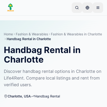
Skip to main content
Начните с простого объявления
—
Большинство
владельцев начинают с одного предмета.
Объявления публикуются после базовой
Home
Fashion & Wearables
Fashion & Wearables
in
Charlotte
проверки.
Handbag Rental
in
Charlotte
Только проверенные
Handbag Rental
in
Создайте своё первое объявление
объявления
Charlotte
Discover handbag rental options in Charlotte on
Life4Rent. Compare local listings and rent from
verified users.
Charlotte
,
USA
Handbag Rental