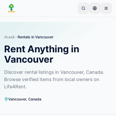
Skip to main content
Începe cu un anunț simplu
—
Majoritatea
proprietarilor încep cu un singur articol. Anunțurile
devin active după verificări de bază.
Acasă
Rentals in Vancouver
Rent Anything in
Creează primul tău anunț
Doar anunțuri verificate
Vancouver
Discover rental listings in Vancouver, Canada.
Browse verified items from local owners on
Life4Rent.
Vancouver
,
Canada