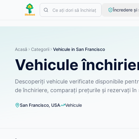
Skip to main content
Încredere și
Începe cu un anunț simplu
—
Majoritatea proprietarilor încep cu
Creează primul tău anunț
Doar anunțuri verificate
Acasă
Categorii
Vehicule
in
San Francisco
Vehicule închirie
Descoperiți vehicule verificate disponibile pentr
de închiriere, comparați prețurile și rezervați î
San Francisco
,
USA
Vehicule