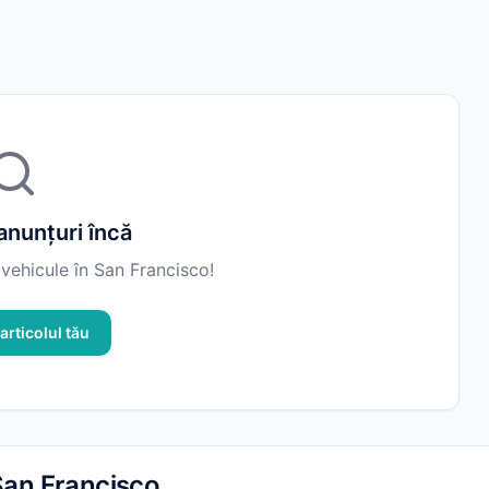
anunțuri încă
 vehicule în San Francisco!
articolul tău
 San Francisco