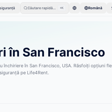
 siguranță
Căutare rapidă...
Română
⌘K
 un singur articol. Anunțurile devin active după verificări de bază.
ri în San Francisco
u închiriere în San Francisco, USA. Răsfoiți opțiuni fle
n siguranță pe Life4Rent.