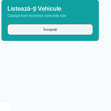
Listează-ți Vehicule
Câștigă bani închiriind obiectele tale
Începeți