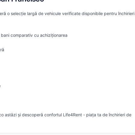
ră o selecție largă de vehicule verificate disponibile pentru închirier
bani comparativ cu achiziționarea
tră
e
co astăzi și descoperă confortul Life4Rent - piața ta de închirieri de