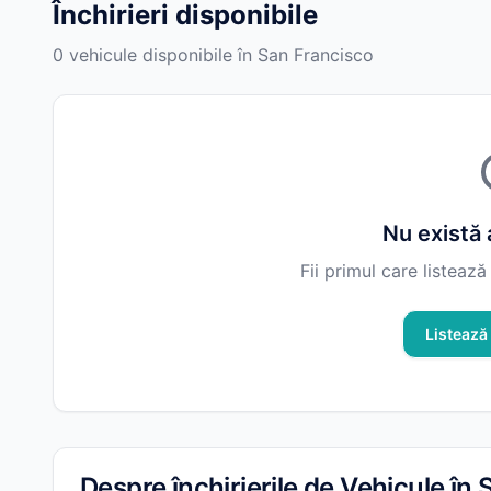
Închirieri disponibile
0 vehicule disponibile în San Francisco
Nu există 
Fii primul care listează
Listează 
Despre închirierile de Vehicule în