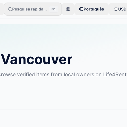
Pesquisa rápida...
Português
USD
⌘K
os começa com apenas um item. Os anúncios ficam ativos após verifi
n Vancouver
 Browse verified items from local owners on Life4Rent