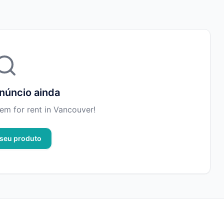
úncio ainda
 item for rent in Vancouver!
seu produto