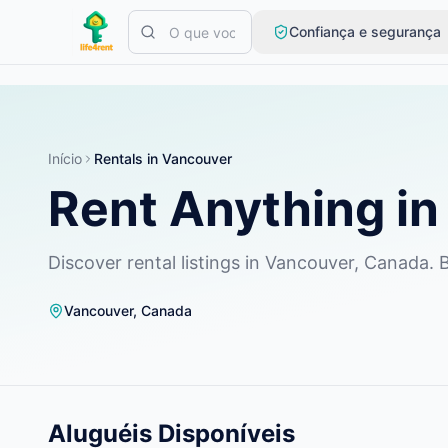
Skip to main content
Confiança e segurança
Comece com um anúncio simples
—
A maioria dos proprietári
Crie seu primeiro anúncio
Apenas anúncios verificados
Início
Rentals in Vancouver
Rent Anything i
Discover rental listings in Vancouver, Canada.
Vancouver
,
Canada
Aluguéis Disponíveis