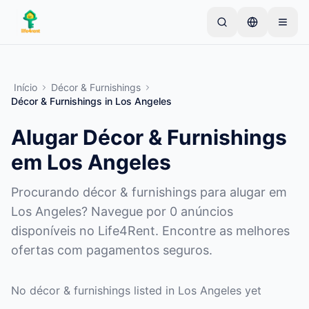
Skip to main content
Comece com um anúncio simples
—
A maioria dos
proprietários começa com apenas um item. Os
Início
Décor & Furnishings
anúncios ficam ativos após verificações básicas.
Décor & Furnishings
in
Los Angeles
Crie seu primeiro anúncio
Apenas anúncios verificados
Alugar Décor & Furnishings
em Los Angeles
Procurando décor & furnishings para alugar em
Los Angeles? Navegue por 0 anúncios
disponíveis no Life4Rent. Encontre as melhores
ofertas com pagamentos seguros.
No décor & furnishings listed in Los Angeles yet