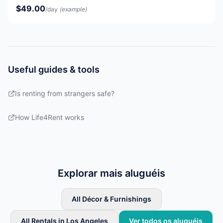
$49.00
/day
(example)
Useful guides & tools
Is renting from strangers safe?
How Life4Rent works
Explorar mais aluguéis
All Décor & Furnishings
All Rentals in Los Angeles
Ver todos os aluguéis