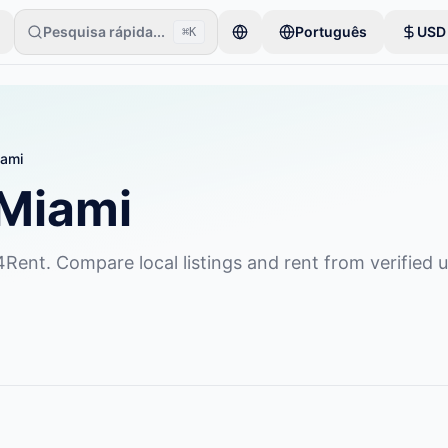
Pesquisa rápida...
Português
USD
⌘K
os começa com apenas um item. Os anúncios ficam ativos após verifi
ami
Miami
4Rent. Compare local listings and rent from verified u