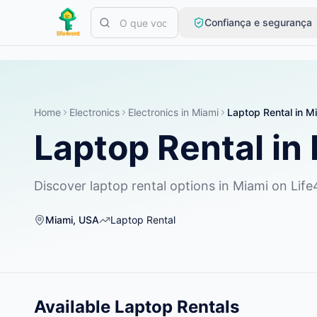
Skip to main content
Confiança e segurança
Comece com um anúncio simples
—
A maioria dos proprietári
Crie seu primeiro anúncio
Apenas anúncios verificados
Home
Electronics
Electronics
in
Miami
Laptop Rental
in
Mi
Laptop Rental
in
Discover laptop rental options in Miami on Life
Miami
,
USA
Laptop Rental
Available
Laptop Rentals