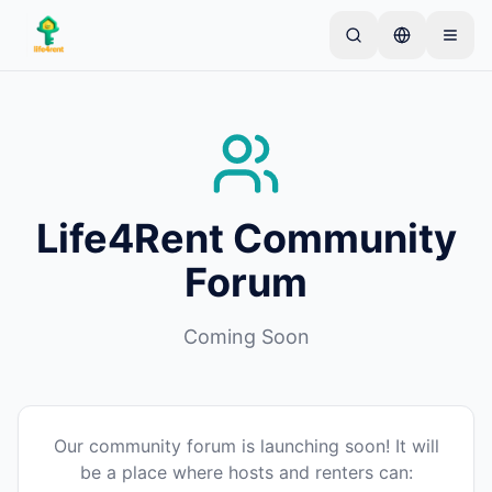
Skip to main content
Comece com um anúncio simples
—
A maioria dos
proprietários começa com apenas um item. Os
anúncios ficam ativos após verificações básicas.
Crie seu primeiro anúncio
Apenas anúncios verificados
Life4Rent Community
Forum
Coming Soon
Our community forum is launching soon! It will
be a place where hosts and renters can: