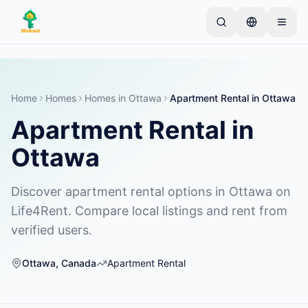
Skip to main content
Comece com um anúncio simples
—
A maioria dos
proprietários começa com apenas um item. Os
anúncios ficam ativos após verificações básicas.
Home
Homes
Homes
in
Ottawa
Apartment Rental
in
Ottawa
Apartment Rental
in
Crie seu primeiro anúncio
Apenas anúncios verificados
Ottawa
Discover apartment rental options in Ottawa on
Life4Rent. Compare local listings and rent from
verified users.
Ottawa
,
Canada
Apartment Rental