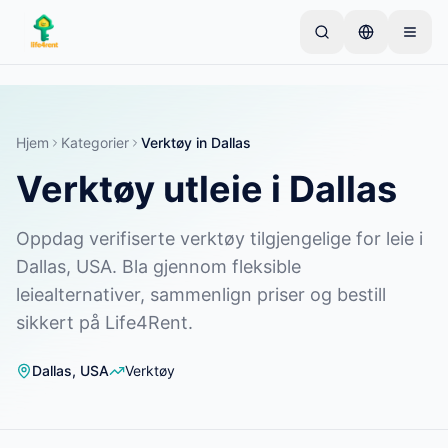
Skip to main content
Start med én enkel annonse
—
De fleste eiere
starter med bare én gjenstand. Annonser publiseres
etter grunnleggende kontroller.
Hjem
Kategorier
Verktøy
in
Dallas
Verktøy utleie i Dallas
Opprett din første annonse
Kun verifiserte annonser
Oppdag verifiserte verktøy tilgjengelige for leie i
Dallas, USA. Bla gjennom fleksible
leiealternativer, sammenlign priser og bestill
sikkert på Life4Rent.
Dallas
,
USA
Verktøy