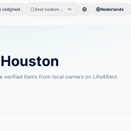
 veiligheid
Snel zoeken...
Nederlands
⌘K
beginnen met slechts één item. Advertenties gaan live na basiscontr
n Houston
e verified items from local owners on Life4Rent.