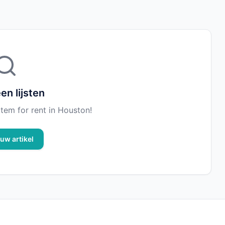
en lijsten
n item for rent in Houston!
 uw artikel