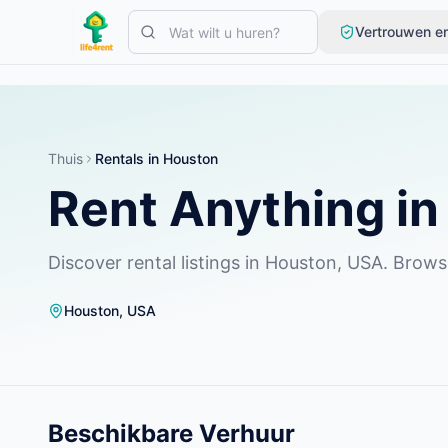
Skip to main content
Vertrouwen en
Begin met één eenvoudige advertentie
—
De meeste eigenaren 
Maak je eerste advertentie
Alleen geverifieerde advertenties
Thuis
Rentals in Houston
Rent Anything i
Discover rental listings in Houston, USA. Brows
Houston
,
USA
Beschikbare Verhuur