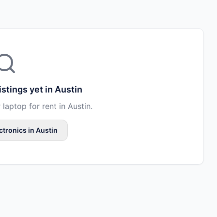
istings yet in
Austin
r
laptop
for rent in
Austin
.
ctronics
in
Austin