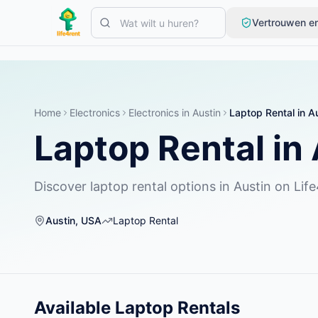
Skip to main content
Vertrouwen en
Begin met één eenvoudige advertentie
—
De meeste eigenaren 
Maak je eerste advertentie
Alleen geverifieerde advertenties
Home
Electronics
Electronics
in
Austin
Laptop Rental
in
Au
Laptop Rental
in
Discover laptop rental options in Austin on Life
Austin
,
USA
Laptop Rental
Available
Laptop Rentals