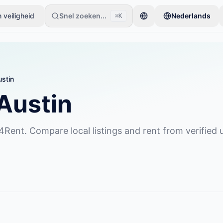
 veiligheid
Snel zoeken...
Nederlands
⌘K
beginnen met slechts één item. Advertenties gaan live na basiscontr
stin
Austin
4Rent. Compare local listings and rent from verified 