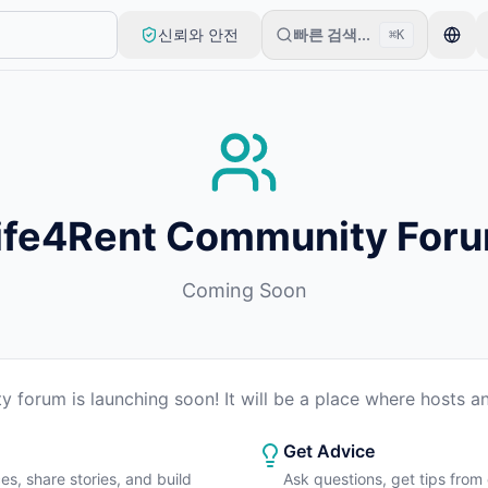
신뢰와 안전
빠른 검색...
⌘K
로 시작합니다. 기본 검토 후 목록이 게시됩니다.
ife4Rent Community For
Coming Soon
 forum is launching soon! It will be a place where hosts an
Get Advice
es, share stories, and build
Ask questions, get tips from