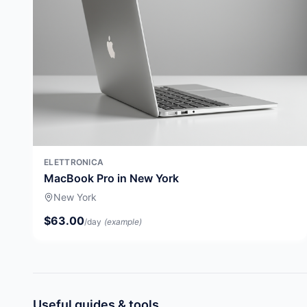
ELETTRONICA
MacBook Pro in New York
New York
$63.00
/day
(example)
Useful guides & tools