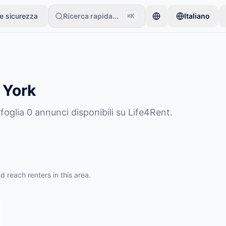
 e sicurezza
Ricerca rapida...
Italiano
⌘K
ari inizia con un solo articolo. Gli annunci vanno online dopo controlli
 York
oglia 0 annunci disponibili su Life4Rent.
d reach renters in this area.