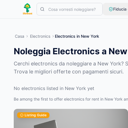
Skip to main content
Fiducia
Inizia con un semplice annuncio
—
La maggior parte dei propriet
Casa
Electronics
Electronics
in
New York
Crea il tuo primo annuncio
Solo annunci verificati
Noleggia Electronics a New
Cerchi electronics da noleggiare a New York? Sf
Trova le migliori offerte con pagamenti sicuri.
No electronics listed in New York yet
Be among the first to offer electronics for rent in New York an
Listing Guide