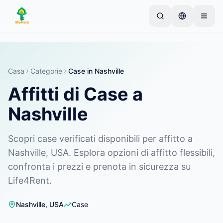
Skip to main content
Inizia con un semplice annuncio
—
La maggior
parte dei proprietari inizia con un solo articolo. Gli
annunci vanno online dopo controlli di base.
Casa
Categorie
Case
in
Nashville
Affitti di Case a
Crea il tuo primo annuncio
Solo annunci verificati
Nashville
Scopri case verificati disponibili per affitto a
Nashville, USA. Esplora opzioni di affitto flessibili,
confronta i prezzi e prenota in sicurezza su
Life4Rent.
Nashville
,
USA
Case