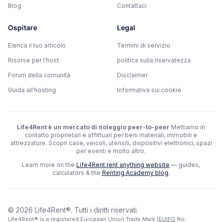
Blog
Contattaci
Ospitare
Legal
Elenca il tuo articolo
Termini di servizio
Risorse per l'host
politica sulla riservatezza
Forum della comunità
Disclaimer
Guida all'hosting
Informativa sui cookie
Life4Rent è un mercato di noleggio peer-to-peer
Mettiamo in
contatto proprietari e affittuari per beni materiali, immobili e
attrezzature. Scopri case, veicoli, utensili, dispositivi elettronici, spazi
per eventi e molto altro.
Learn more on the
Life4Rent rent anything website
—
guides,
calculators & the
Renting Academy blog
.
©
2026
Life4Rent®.
Tutti i diritti riservati.
Life4Rent® is a registered European Union Trade Mark (
EUIPO
No.