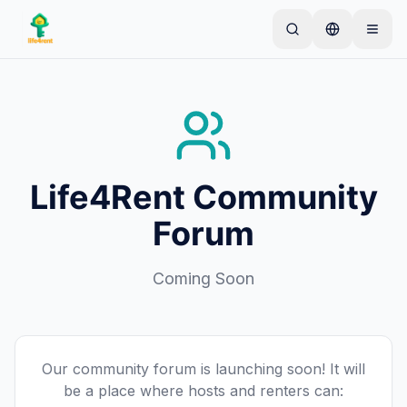
Skip to main content
Inizia con un semplice annuncio
—
La maggior
parte dei proprietari inizia con un solo articolo. Gli
annunci vanno online dopo controlli di base.
Crea il tuo primo annuncio
Solo annunci verificati
Life4Rent Community
Forum
Coming Soon
Our community forum is launching soon! It will
be a place where hosts and renters can: