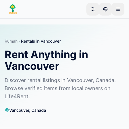
Skip to main content
Mulai dengan satu iklan sederhana
—
Sebagian
besar pemilik memulai dengan satu item saja. Iklan
akan tayang setelah pemeriksaan dasar.
Rumah
Rentals in Vancouver
Rent Anything in
Buat iklan pertama Anda
Hanya iklan terverifikasi
Vancouver
Discover rental listings in Vancouver, Canada.
Browse verified items from local owners on
Life4Rent.
Vancouver
,
Canada