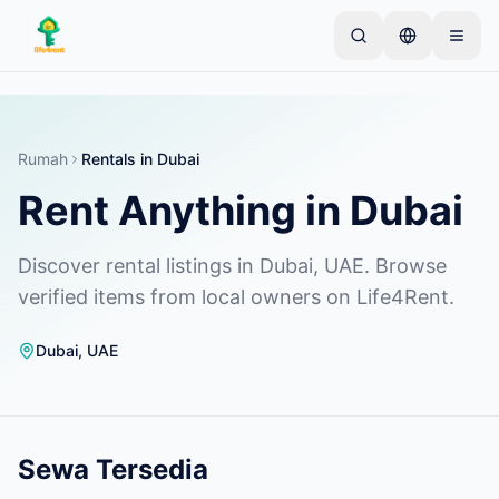
Skip to main content
Mulai dengan satu iklan sederhana
—
Sebagian
besar pemilik memulai dengan satu item saja. Iklan
akan tayang setelah pemeriksaan dasar.
Rumah
Rentals in Dubai
Rent Anything in Dubai
Buat iklan pertama Anda
Hanya iklan terverifikasi
Discover rental listings in Dubai, UAE. Browse
verified items from local owners on Life4Rent.
Dubai
,
UAE
Sewa Tersedia