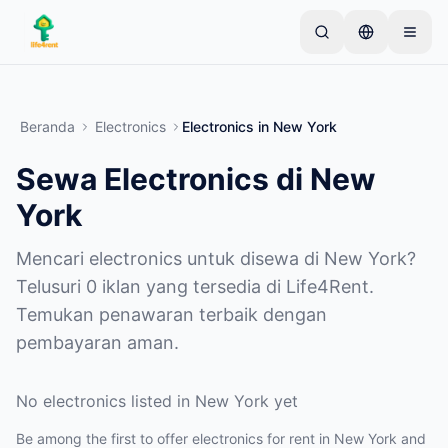
Skip to main content
Mulai dengan satu iklan sederhana
—
Sebagian
besar pemilik memulai dengan satu item saja. Iklan
Beranda
Electronics
Electronics
in
New York
akan tayang setelah pemeriksaan dasar.
Sewa Electronics di New
Buat iklan pertama Anda
Hanya iklan terverifikasi
York
Mencari electronics untuk disewa di New York?
Telusuri 0 iklan yang tersedia di Life4Rent.
Temukan penawaran terbaik dengan
pembayaran aman.
No electronics listed in New York yet
Be among the first to offer electronics for rent in New York and