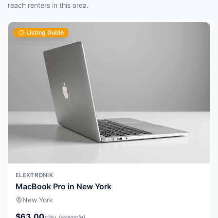
reach renters in this area.
Listing Guide
ELEKTRONIK
MacBook Pro in New York
New York
$63.00
/day
(example)