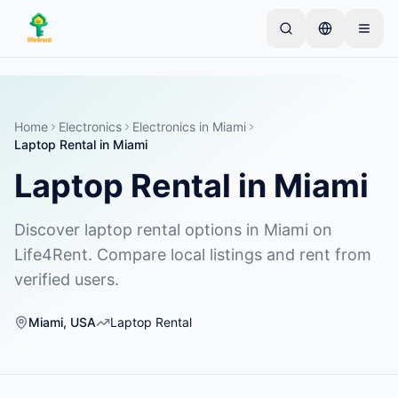
Skip to main content
Mulai dengan satu iklan sederhana
—
Sebagian
besar pemilik memulai dengan satu item saja. Iklan
akan tayang setelah pemeriksaan dasar.
Home
Electronics
Electronics
in
Miami
Laptop Rental
in
Miami
Buat iklan pertama Anda
Hanya iklan terverifikasi
Laptop Rental
in
Miami
Discover laptop rental options in Miami on
Life4Rent. Compare local listings and rent from
verified users.
Miami
,
USA
Laptop Rental