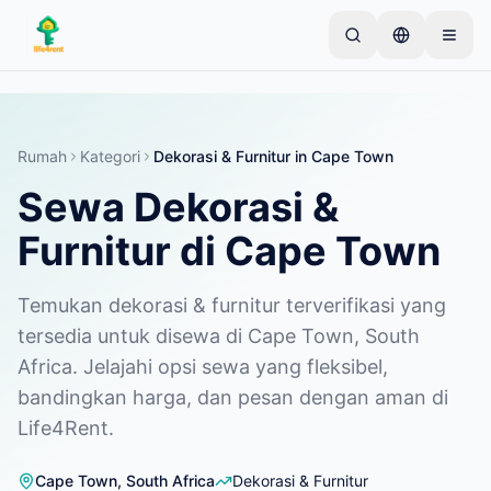
Skip to main content
Mulai dengan satu iklan sederhana
—
Sebagian
besar pemilik memulai dengan satu item saja. Iklan
akan tayang setelah pemeriksaan dasar.
Rumah
Kategori
Dekorasi & Furnitur
in
Cape Town
Sewa Dekorasi &
Buat iklan pertama Anda
Hanya iklan terverifikasi
Furnitur di Cape Town
Temukan dekorasi & furnitur terverifikasi yang
tersedia untuk disewa di Cape Town, South
Africa. Jelajahi opsi sewa yang fleksibel,
bandingkan harga, dan pesan dengan aman di
Life4Rent.
Cape Town
,
South Africa
Dekorasi & Furnitur