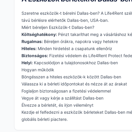
Szeretne eszközök-t bérelni Dallas-ben? A Life4Rent szél
távú bérlésre elérhetők Dallas-ben, USA-ban.
Miért béreljen Eszközök-t Dallas-ben?
Költséghatékony:
Pénzt takaríthat meg a vásárláshoz k
Rugalmas:
Béreljen órákra, napokra vagy hetekre
Hiteles:
Minden hirdetést a csapatunk ellenőriz
Biztonságos:
Fizetési védelem és Life4Rent Protect fed
Helyi:
Kapcsolódjon a tulajdonosokhoz Dallas-ben
Hogyan működik
Böngésszen a hiteles eszközök-k között Dallas-ben
Válassza ki a bérleti időpontokat és nézze át az árakat
Foglaljon biztonságosan a fizetési védelemmel
Vegye át vagy kérje a szállítást Dallas-ben
Élvezze a bérletét, és írjon véleményt
Kezdje el felfedezni a eszközök bérleteket Dallas-ben 
globális bérleti piactere.