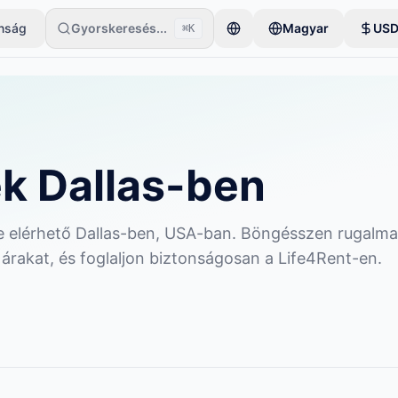
onság
Gyorskeresés...
Magyar
US
⌘K
gyetlen tétellel kezdi. A hirdetések az alapvető ellenőrzések után le
k Dallas-ben
sre elérhető Dallas-ben, USA-ban. Böngésszen rugalm
 árakat, és foglaljon biztonságosan a Life4Rent-en.