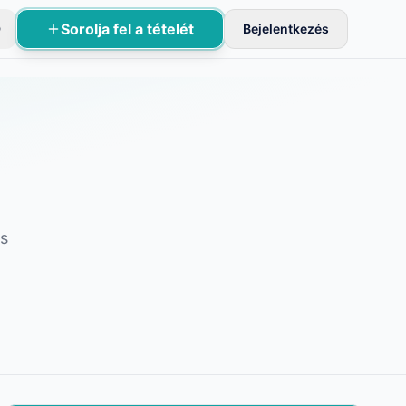
Sorolja fel a tételét
D
Bejelentkezés
sznek aktívak.
as