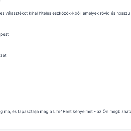
es választékot kínál hiteles eszközök-kból, amelyek rövid és hosszú
épest
ezet
még ma, és tapasztalja meg a Life4Rent kényelmét - az Ön megbízhat