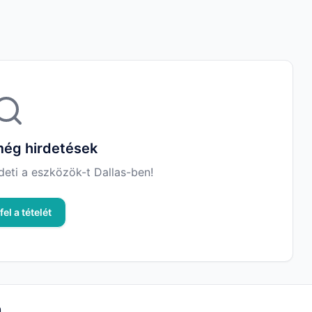
ég hirdetések
deti a eszközök-t Dallas-ben!
fel a tételét
n