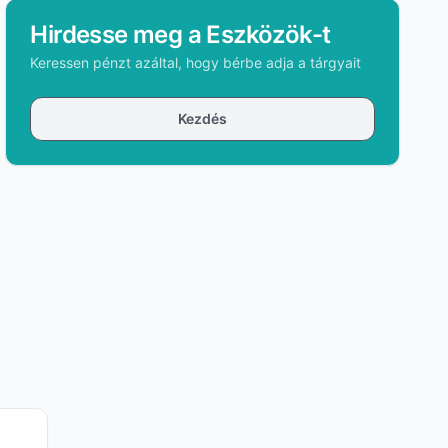
Hirdesse meg a Eszközök-t
Keressen pénzt azáltal, hogy bérbe adja a tárgyait
Kezdés