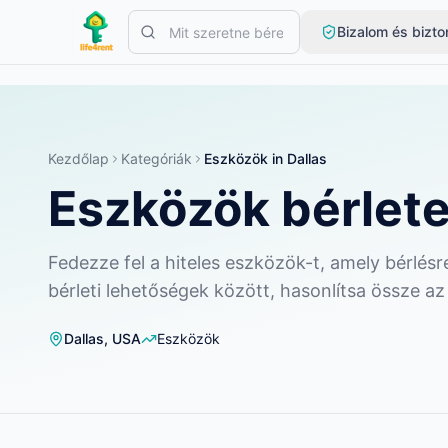
Skip to main content
Bizalom és bizt
Kezdje egyetlen egyszerű hirdetéssel
—
A legtöbb tulajdonos e
Hozza létre első hirdetését
Csak ellenőrzött hirdetések
Kezdőlap
Kategóriák
Eszközök
in
Dallas
Eszközök bérlete
Fedezze fel a hiteles eszközök-t, amely bérlé
bérleti lehetőségek között, hasonlítsa össze az
Dallas
,
USA
Eszközök