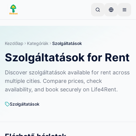
Skip to main content
Kezdje egyetlen egyszerű hirdetéssel
—
A legtöbb
tulajdonos egyetlen tétellel kezdi. A hirdetések az
alapvető ellenőrzések után lesznek aktívak.
Kezdőlap
Kategóriák
Szolgáltatások
Szolgáltatások for Rent
Hozza létre első hirdetését
Csak ellenőrzött hirdetések
Discover szolgáltatások available for rent across
multiple cities. Compare prices, check
availability, and book securely on Life4Rent.
Szolgáltatások