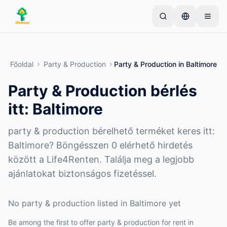
Skip to main content
Kezdje egyetlen egyszerű hirdetéssel
—
A legtöbb
tulajdonos egyetlen tétellel kezdi. A hirdetések az
Főoldal
Party & Production
Party & Production
in
Baltimore
alapvető ellenőrzések után lesznek aktívak.
Party & Production bérlés
Hozza létre első hirdetését
Csak ellenőrzött hirdetések
itt: Baltimore
party & production bérelhető terméket keres itt:
Baltimore? Böngésszen 0 elérhető hirdetés
között a Life4Renten. Találja meg a legjobb
ajánlatokat biztonságos fizetéssel.
No party & production listed in Baltimore yet
Be among the first to offer party & production for rent in