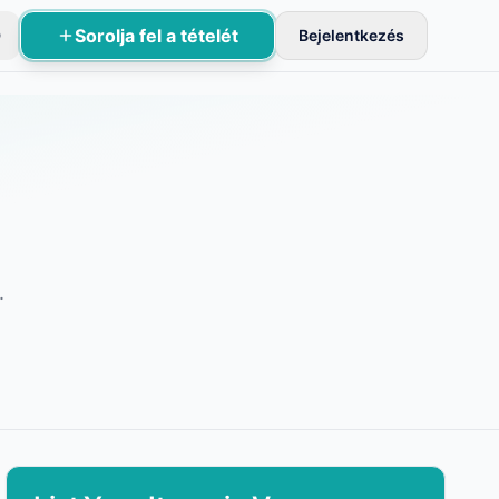
Sorolja fel a tételét
D
Bejelentkezés
sznek aktívak.
.