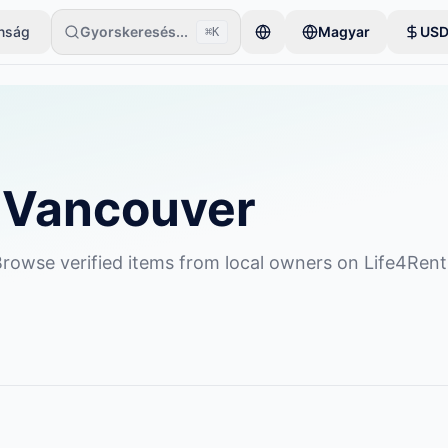
onság
Gyorskeresés...
Magyar
US
⌘K
gyetlen tétellel kezdi. A hirdetések az alapvető ellenőrzések után le
n Vancouver
 Browse verified items from local owners on Life4Rent