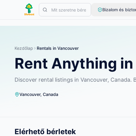
Skip to main content
Bizalom és bizt
Kezdje egyetlen egyszerű hirdetéssel
—
A legtöbb tulajdonos e
Hozza létre első hirdetését
Csak ellenőrzött hirdetések
Kezdőlap
Rentals in Vancouver
Rent Anything i
Discover rental listings in Vancouver, Canada.
Vancouver
,
Canada
Elérhető bérletek