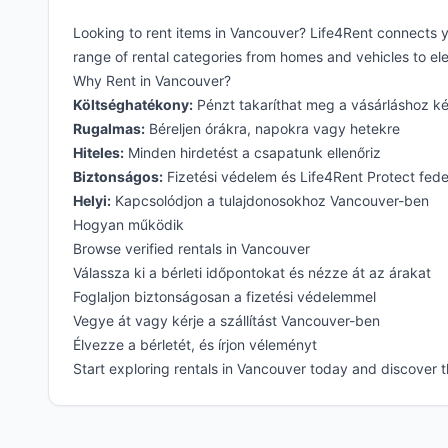
Looking to rent items in Vancouver? Life4Rent connects 
range of rental categories from homes and vehicles to ele
Why Rent in Vancouver?
Költséghatékony:
Pénzt takaríthat meg a vásárláshoz k
Rugalmas:
Béreljen órákra, napokra vagy hetekre
Hiteles:
Minden hirdetést a csapatunk ellenőriz
Biztonságos:
Fizetési védelem és Life4Rent Protect fed
Helyi:
Kapcsolódjon a tulajdonosokhoz Vancouver-ben
Hogyan működik
Browse verified rentals in Vancouver
Válassza ki a bérleti időpontokat és nézze át az árakat
Foglaljon biztonságosan a fizetési védelemmel
Vegye át vagy kérje a szállítást Vancouver-ben
Élvezze a bérletét, és írjon véleményt
Start exploring rentals in Vancouver today and discover 