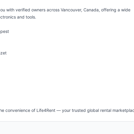
you with verified owners across Vancouver, Canada, offering a wide
ctronics and tools.
épest
ezet
the convenience of Life4Rent — your trusted global rental marketpla