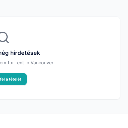
ég hirdetések
 item for rent in Vancouver!
fel a tételét