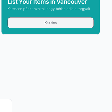
List Your Items in Vancouver
Keressen pénzt azáltal, hogy bérbe adja a tárgyait
Kezdés