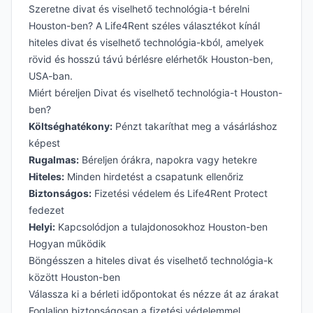
Szeretne divat és viselhető technológia-t bérelni
Houston-ben? A Life4Rent széles választékot kínál
hiteles divat és viselhető technológia-kból, amelyek
rövid és hosszú távú bérlésre elérhetők Houston-ben,
USA-ban.
Miért béreljen Divat és viselhető technológia-t Houston-
ben?
Költséghatékony:
Pénzt takaríthat meg a vásárláshoz
képest
Rugalmas:
Béreljen órákra, napokra vagy hetekre
Hiteles:
Minden hirdetést a csapatunk ellenőriz
Biztonságos:
Fizetési védelem és Life4Rent Protect
fedezet
Helyi:
Kapcsolódjon a tulajdonosokhoz Houston-ben
Hogyan működik
Böngésszen a hiteles divat és viselhető technológia-k
között Houston-ben
Válassza ki a bérleti időpontokat és nézze át az árakat
Foglaljon biztonságosan a fizetési védelemmel