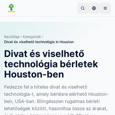
Skip to main content
Kezdje egyetlen egyszerű hirdetéssel
—
A legtöbb
tulajdonos egyetlen tétellel kezdi. A hirdetések az
alapvető ellenőrzések után lesznek aktívak.
Kezdőlap
Kategóriák
Divat és viselhető technológia
in
Houston
Hozza létre első hirdetését
Csak ellenőrzött hirdetések
Divat és viselhető
technológia bérletek
Houston-ben
Fedezze fel a hiteles divat és viselhető
technológia-t, amely bérlésre elérhető Houston-
ben, USA-ban. Böngésszen rugalmas bérleti
lehetőségek között, hasonlítsa össze az árakat,