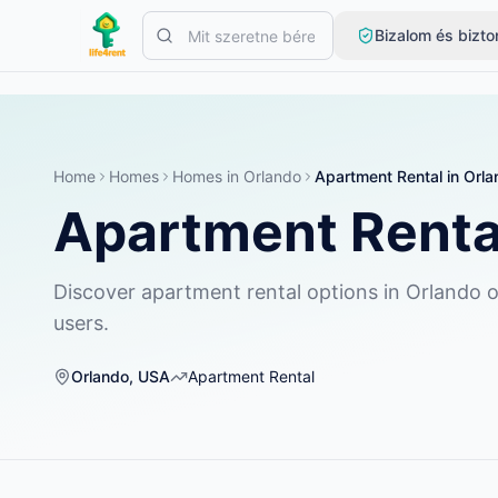
Skip to main content
Bizalom és bizt
Kezdje egyetlen egyszerű hirdetéssel
—
A legtöbb tulajdonos e
Hozza létre első hirdetését
Csak ellenőrzött hirdetések
Home
Homes
Homes
in
Orlando
Apartment Rental
in
Orla
Apartment Renta
Discover apartment rental options in Orlando o
users.
Orlando
,
USA
Apartment Rental