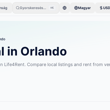
onság
Gyorskeresés...
Magyar
US
⌘K
gyetlen tétellel kezdi. A hirdetések az alapvető ellenőrzések után le
ndo
l
in
Orlando
n Life4Rent. Compare local listings and rent from ver