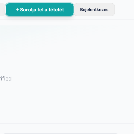
Sorolja fel a tételét
D
Bejelentkezés
sznek aktívak.
ified