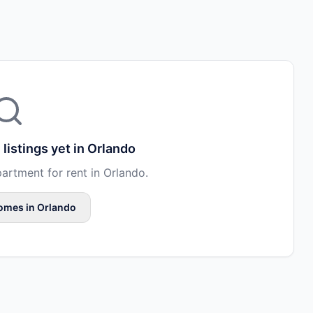
l
listings yet in
Orlando
partment
for rent in
Orlando
.
omes
in
Orlando