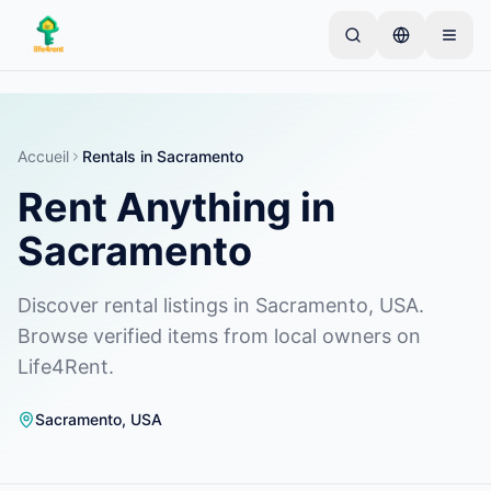
Skip to main content
Commencez par une annonce simple
—
La plupart
des propriétaires commencent avec un seul article.
Les annonces sont publiées après vérification.
Accueil
Rentals in Sacramento
Annonces vérifiées
Rent Anything in
Créez votre première annonce
uniquement
Sacramento
Discover rental listings in Sacramento, USA.
Browse verified items from local owners on
Life4Rent.
Sacramento
,
USA