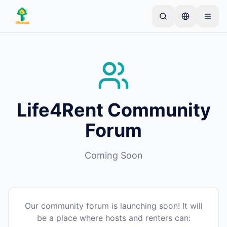
Skip to main content
Commencez par une annonce simple
—
La plupart
des propriétaires commencent avec un seul article.
Les annonces sont publiées après vérification.
Annonces vérifiées
Créez votre première annonce
uniquement
Life4Rent Community
Forum
Coming Soon
Our community forum is launching soon! It will
be a place where hosts and renters can: