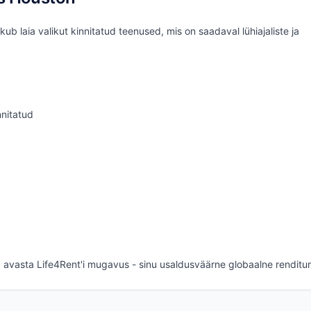
b laia valikut kinnitatud teenused, mis on saadaval lühiajaliste ja
nitatud
ja avasta Life4Rent'i mugavus - sinu usaldusväärne globaalne renditur