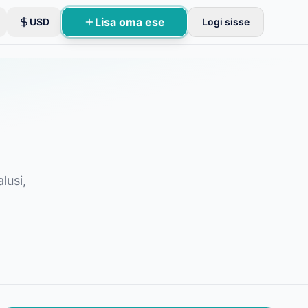
Lisa oma ese
USD
Logi sisse
lusi,