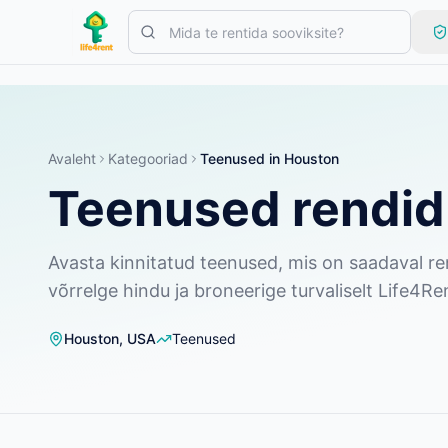
Skip to main content
Alusta ühe lihtsa kuulutusega
—
Enamik omanikke alustab vaid 
Loo oma esimene kuulutus
Ainult kinnitatud kuulutused
Avaleht
Kategooriad
Teenused
in
Houston
Teenused rendid
Avasta kinnitatud teenused, mis on saadaval ren
võrrelge hindu ja broneerige turvaliselt Life4Ren
Houston
,
USA
Teenused