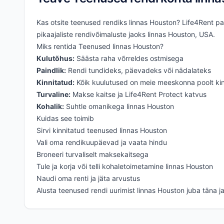
Kas otsite teenused rendiks linnas Houston? Life4Rent paku
pikaajaliste rendivõimaluste jaoks linnas Houston, USA.
Miks rentida Teenused linnas Houston?
Kulutõhus:
Säästa raha võrreldes ostmisega
Paindlik:
Rendi tundideks, päevadeks või nädalateks
Kinnitatud:
Kõik kuulutused on meie meeskonna poolt kin
Turvaline:
Makse kaitse ja Life4Rent Protect katvus
Kohalik:
Suhtle omanikega linnas Houston
Kuidas see toimib
Sirvi kinnitatud teenused linnas Houston
Vali oma rendikuupäevad ja vaata hindu
Broneeri turvaliselt maksekaitsega
Tule ja korja või telli kohaletoimetamine linnas Houston
Naudi oma renti ja jäta arvustus
Alusta teenused rendi uurimist linnas Houston juba täna 