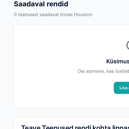
Saadaval rendid
0 teenused saadaval linnas Houston
Küsimus
Ole esimene, kes loetle
Lisa
Teave Teenused rendi kohta linn