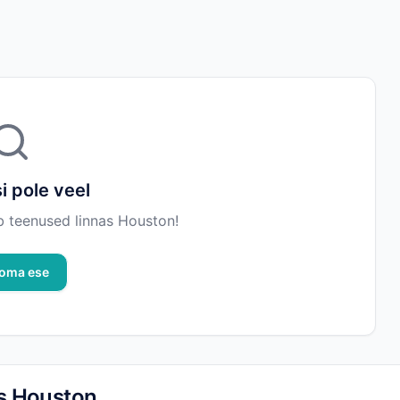
i pole veel
b teenused linnas Houston!
 oma ese
as Houston