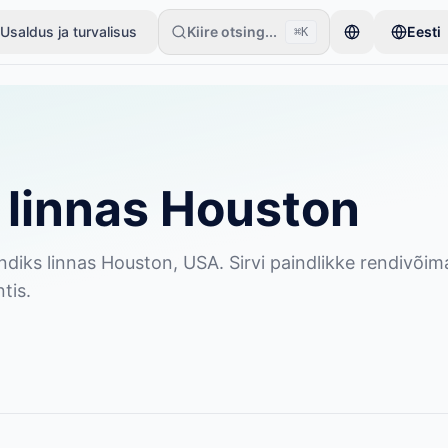
Usaldus ja turvalisus
Kiire otsing...
Eesti
⌘K
ühe esemega. Kuulutused muutuvad aktiivseks pärast põhikontrolle.
 linnas Houston
diks linnas Houston, USA. Sirvi paindlikke rendivõima
tis.