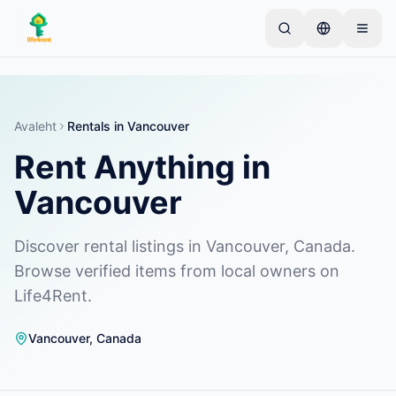
Skip to main content
Alusta ühe lihtsa kuulutusega
—
Enamik omanikke
alustab vaid ühe esemega. Kuulutused muutuvad
aktiivseks pärast põhikontrolle.
Avaleht
Rentals in Vancouver
Rent Anything in
Loo oma esimene kuulutus
Ainult kinnitatud kuulutused
Vancouver
Discover rental listings in Vancouver, Canada.
Browse verified items from local owners on
Life4Rent.
Vancouver
,
Canada