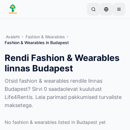
Skip to main content
Alusta ühe lihtsa kuulutusega
—
Enamik omanikke
alustab vaid ühe esemega. Kuulutused muutuvad
Avaleht
Fashion & Wearables
aktiivseks pärast põhikontrolle.
Fashion & Wearables
in
Budapest
Loo oma esimene kuulutus
Ainult kinnitatud kuulutused
Rendi Fashion & Wearables
linnas Budapest
Otsid fashion & wearables rendile linnas
Budapest? Sirvi 0 saadaolevat kuulutust
Life4Rentis. Leia parimad pakkumised turvaliste
maksetega.
No fashion & wearables listed in Budapest yet