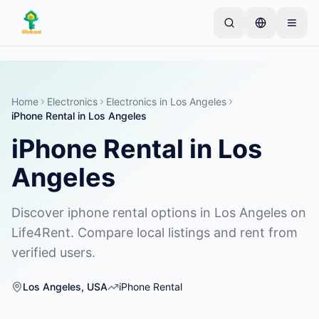
Skip to main content
Alusta ühe lihtsa kuulutusega
—
Enamik omanikke
alustab vaid ühe esemega. Kuulutused muutuvad
aktiivseks pärast põhikontrolle.
Home
Electronics
Electronics
in
Los Angeles
iPhone Rental
in
Los Angeles
Loo oma esimene kuulutus
Ainult kinnitatud kuulutused
iPhone Rental
in
Los
Angeles
Discover iphone rental options in Los Angeles on
Life4Rent. Compare local listings and rent from
verified users.
Los Angeles
,
USA
iPhone Rental