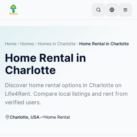
Skip to main content
Alusta ühe lihtsa kuulutusega
—
Enamik omanikke
alustab vaid ühe esemega. Kuulutused muutuvad
aktiivseks pärast põhikontrolle.
Home
Homes
Homes
in
Charlotte
Home Rental
in
Charlotte
Home Rental
in
Loo oma esimene kuulutus
Ainult kinnitatud kuulutused
Charlotte
Discover home rental options in Charlotte on
Life4Rent. Compare local listings and rent from
verified users.
Charlotte
,
USA
Home Rental