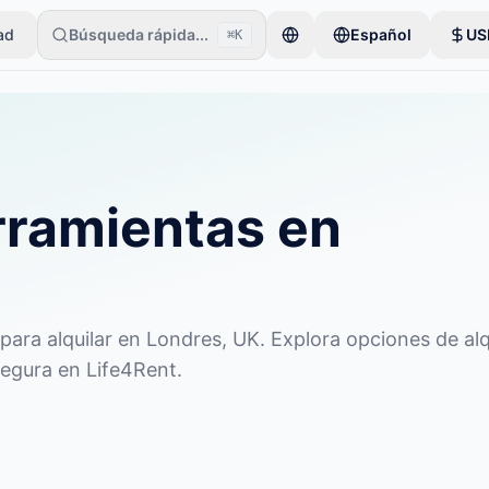
ad
Búsqueda rápida...
Español
US
⌘K
ios comienzan con un solo artículo. Los anuncios se publican tras ver
rramientas en
ara alquilar en Londres, UK. Explora opciones de alq
segura en Life4Rent.