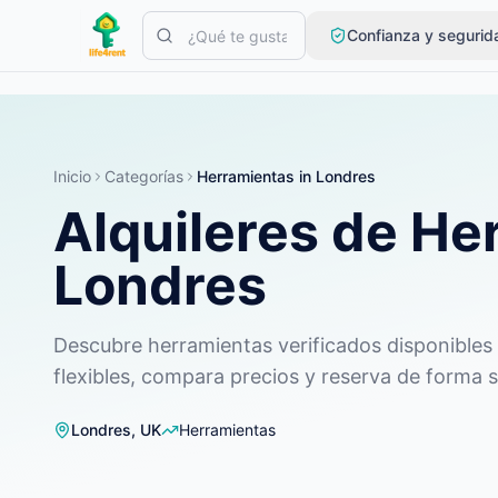
Skip to main content
Confianza y segurid
Comienza con un anuncio simple
—
La mayoría de los propietar
Crea tu primer anuncio
Solo anuncios verificados
Inicio
Categorías
Herramientas
in
Londres
Alquileres de He
Londres
Descubre herramientas verificados disponibles p
flexibles, compara precios y reserva de forma 
Londres
,
UK
Herramientas