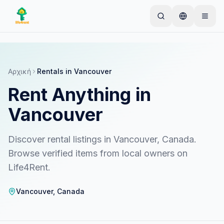
Skip to main content
Ξεκινήστε με μια απλή καταχώριση
—
Οι
περισσότεροι ιδιοκτήτες ξεκινούν με ένα μόνο
αντικείμενο. Οι καταχωρίσεις δημοσιεύονται
Αρχική
Rentals in Vancouver
μετά από βασικούς ελέγχους.
Rent Anything in
Μόνο επαληθευμένες
Δημιουργήστε την πρώτη σας καταχώριση
καταχωρίσεις
Vancouver
Discover rental listings in Vancouver, Canada.
Browse verified items from local owners on
Life4Rent.
Vancouver
,
Canada