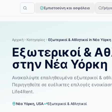
Skip to main content
Εμπιστοσύνη και ασφάλεια
Γρήγο
Ξεκινήστε με μια απλή καταχώριση
—
Οι περισσότεροι ιδιοκ
Δημιουργήστε την πρώτη σας καταχώριση
Μόνο επαληθευμένες κα
Αρχική
Κατηγορίες
Εξωτερικοί & Αθλητικοί
in
Νέα Υόρκη
Εξωτερικοί & Αθ
στην Νέα Υόρκη
Ανακαλύψτε επαληθευμένα εξωτερικοί & αθλητ
Περιηγηθείτε σε ευέλικτες επιλογές ενοικίασ
Life4Rent.
Νέα Υόρκη
,
USA
Εξωτερικοί & Αθλητικοί