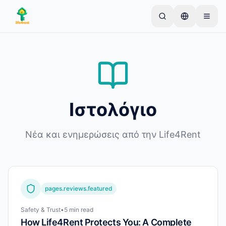
Skip to main content
Ξεκινήστε με μια απλή καταχώριση
—
Οι
περισσότεροι ιδιοκτήτες ξεκινούν με ένα μόνο
αντικείμενο. Οι καταχωρίσεις δημοσιεύονται
μετά από βασικούς ελέγχους.
Μόνο επαληθευμένες
Δημιουργήστε την πρώτη σας καταχώριση
Ιστολόγιο
καταχωρίσεις
Νέα και ενημερώσεις από την Life4Rent
pages.reviews.featured
Safety & Trust
•
5 min read
How Life4Rent Protects You: A Complete