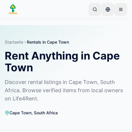
Skip to main content
Starten Sie mit einem einfachen Inserat
—
Die
meisten Eigentümer beginnen mit nur einem Artikel.
Inserate werden nach einer Basisprüfung aktiviert.
Startseite
Rentals in Cape Town
Rent Anything in Cape
Erstellen Sie Ihr erstes Inserat
Nur verifizierte Inserate
Town
Discover rental listings in Cape Town, South
Africa. Browse verified items from local owners
on Life4Rent.
Cape Town
,
South Africa