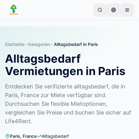
Skip to main content
Starten Sie mit einem einfachen Inserat
—
Die
meisten Eigentümer beginnen mit nur einem Artikel.
Inserate werden nach einer Basisprüfung aktiviert.
Startseite
Kategorien
Alltagsbedarf
in
Paris
Alltagsbedarf
Erstellen Sie Ihr erstes Inserat
Nur verifizierte Inserate
Vermietungen in Paris
Entdecken Sie verifizierte alltagsbedarf, die in
Paris, France zur Miete verfügbar sind.
Durchsuchen Sie flexible Mietoptionen,
vergleichen Sie Preise und buchen Sie sicher auf
Life4Rent.
Paris
,
France
Alltagsbedarf