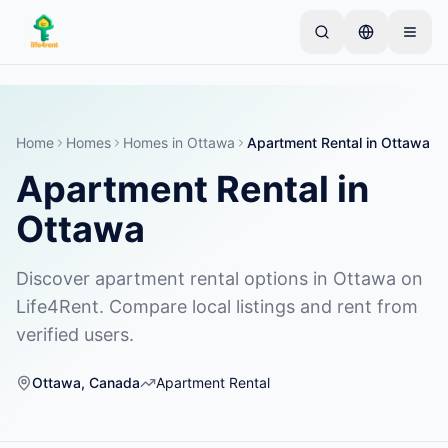
Skip to main content
Starten Sie mit einem einfachen Inserat
—
Die
meisten Eigentümer beginnen mit nur einem Artikel.
Inserate werden nach einer Basisprüfung aktiviert.
Home
Homes
Homes
in
Ottawa
Apartment Rental
in
Ottawa
Apartment Rental
in
Erstellen Sie Ihr erstes Inserat
Nur verifizierte Inserate
Ottawa
Discover apartment rental options in Ottawa on
Life4Rent. Compare local listings and rent from
verified users.
Ottawa
,
Canada
Apartment Rental