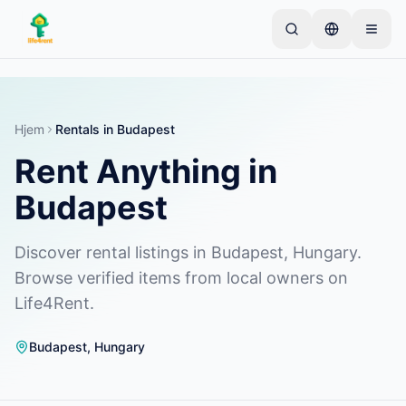
Skip to main content
Start med én simpel annonce
—
De fleste ejere
starter med kun én genstand. Annoncer går live
efter grundlæggende kontrol.
Hjem
Rentals in Budapest
Rent Anything in
Opret din første annonce
Kun verificerede annoncer
Budapest
Discover rental listings in Budapest, Hungary.
Browse verified items from local owners on
Life4Rent.
Budapest
,
Hungary