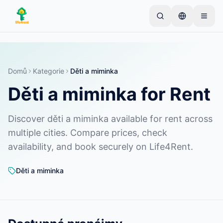
Skip to main content
Začněte jedním jednoduchým inzerátem
—
Většina
vlastníků začíná jen s jednou položkou. Inzeráty se
zveřejní po základní kontrole.
Domů
Kategorie
Děti a miminka
Děti a miminka for Rent
Vytvořte svůj první inzerát
Pouze ověřené inzeráty
Discover děti a miminka available for rent across
multiple cities. Compare prices, check
availability, and book securely on Life4Rent.
Děti a miminka